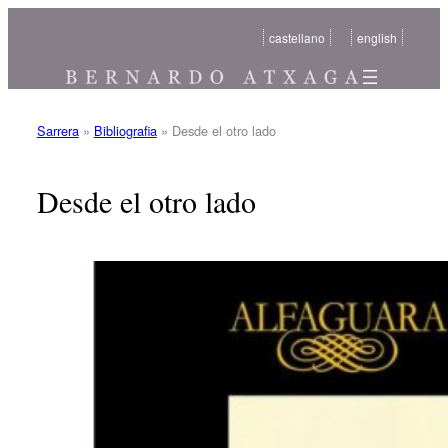
Joan
castellano
english
edukira
Sarrera
»
Bibliografia
»
Desde el otro lado
Desde el otro lado