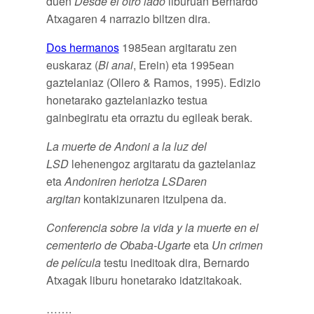
duen
Desde el otro lado
liburuan Bernardo
Atxagaren 4 narrazio biltzen dira.
Dos hermanos
1985ean argitaratu zen
euskaraz (
Bi anai
, Erein) eta 1995ean
gaztelaniaz (Ollero & Ramos, 1995). Edizio
honetarako gaztelaniazko testua
gainbegiratu eta orraztu du egileak berak.
La muerte de Andoni a la luz del
LSD
lehenengoz argitaratu da gaztelaniaz
eta
Andoniren heriotza LSDaren
argitan
kontakizunaren itzulpena da.
Conferencia sobre la vida y la muerte en el
cementerio de Obaba-Ugarte
eta
Un crimen
de película
testu ineditoak dira, Bernardo
Atxagak liburu honetarako idatzitakoak.
…….