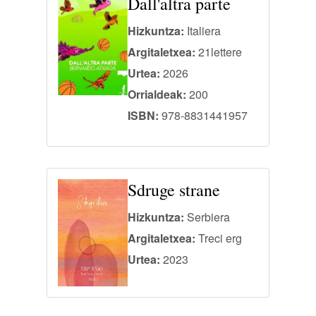
Dall'altra parte
Hizkuntza:
Italiera
Argitaletxea:
21lettere
Urtea:
2026
Orrialdeak:
200
ISBN:
978-8831441957
Sdruge strane
Hizkuntza:
Serbiera
Argitaletxea:
Treci erg
Urtea:
2023