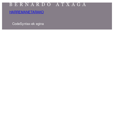
HARREMANETARAKO
CodeSyntax-ek egina