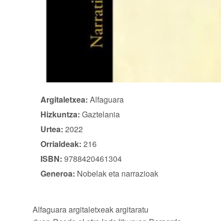
Argitaletxea:
Alfaguara
Hizkuntza:
Gaztelania
Urtea:
2022
Orrialdeak:
216
ISBN:
9788420461304
Generoa:
Nobelak eta narrazioak
Alfaguara argitaletxeak argitaratu