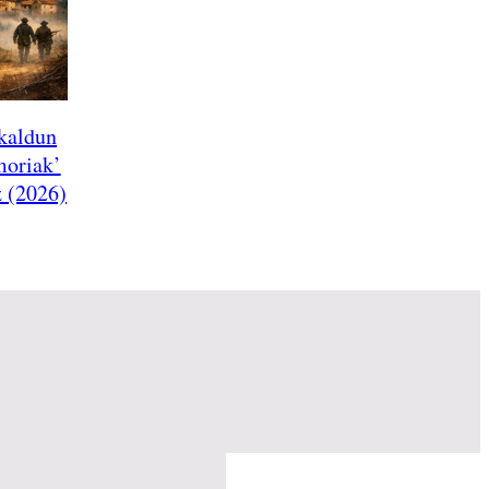
kaldun
moriak’
 (2026)