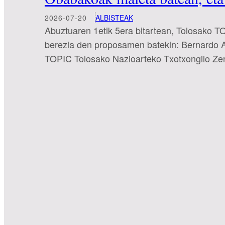
2026-07-20
ALBISTEAK
Abuztuaren 1etik 5era bitartean, Tolosako T
berezia den proposamen batekin: Bernardo At
TOPIC Tolosako Nazioarteko Txotxongilo Zen