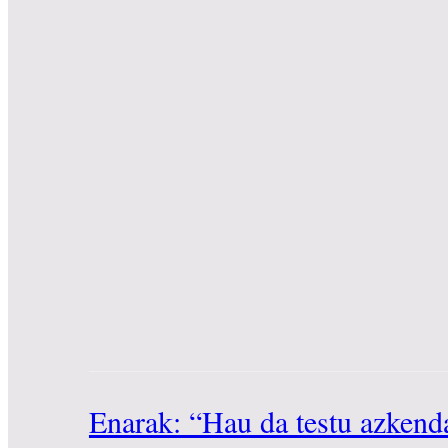
Enarak: “Hau da testu azkend