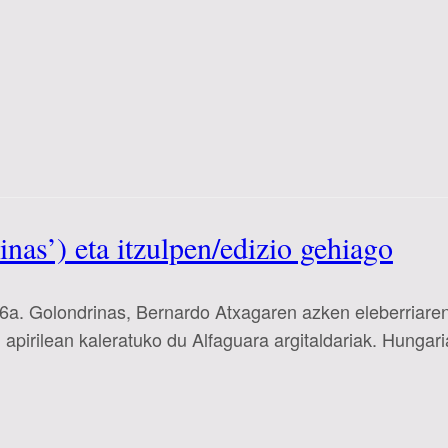
nas’) eta itzulpen/edizio gehiago
26a. Golondrinas, Bernardo Atxagaren azken eleberriare
apirilean kaleratuko du Alfaguara argitaldariak. Hungaria