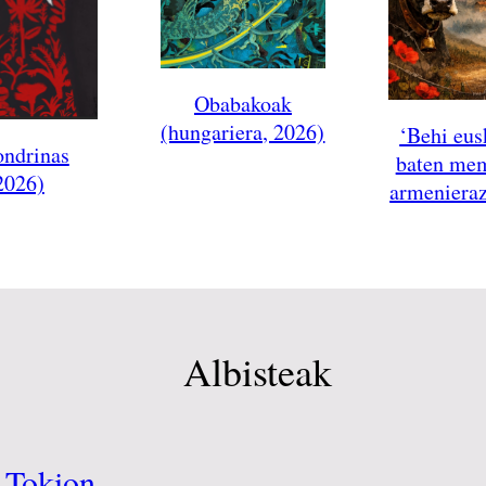
Obabakoak
(hungariera, 2026)
‘Behi eus
ondrinas
baten me
2026)
armenieraz
Albisteak
 Tokion