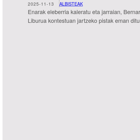
2025-11-13
ALBISTEAK
Enarak eleberria kaleratu eta jarraian, Berna
Liburua kontestuan jartzeko pistak eman ditu