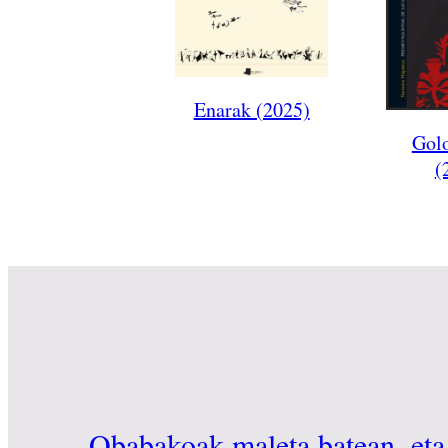
Enarak (2025)
Gol
(
Obabakoak maleta batean, eta