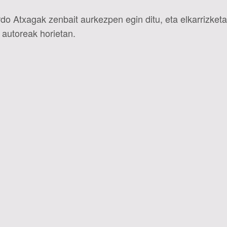
rdo Atxagak zenbait aurkezpen egin ditu, eta elkarrizketa
 autoreak horietan.