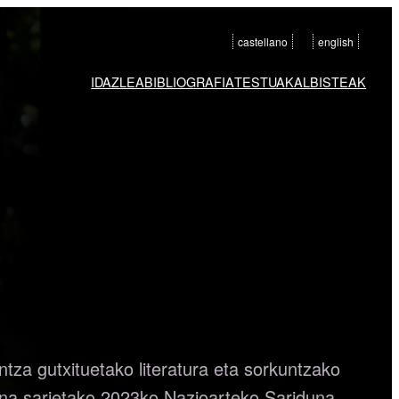
castellano
english
IDAZLEA
BIBLIOGRAFIA
TESTUAK
ALBISTEAK
tza gutxituetako literatura eta sorkuntzako
na sarietako 2023ko Nazioarteko Sariduna.