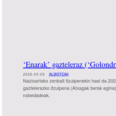
‘Enarak’ gazteleraz (‘Golondri
2026-03-05
ALBISTEAK
Nazioarteko zenbait itzulpenekin hasi da 20
gaztelerazko itzulpena (Atxagak berak egina) 
nobedadeak.