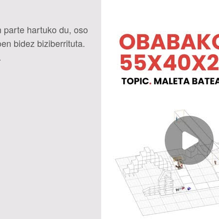
 parte hartuko du, oso
 bidez biziberrituta.
…