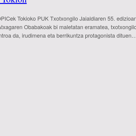
OPICek Tokioko PUK Txotxongilo Jaialdiaren 55. edizioan
xagaren Obabakoak bi maletatan eramatea, txotxongiloen
troa da, irudimena eta berrikuntza protagonista dituen