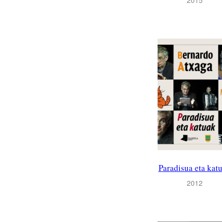
Paradisua eta kat
2012