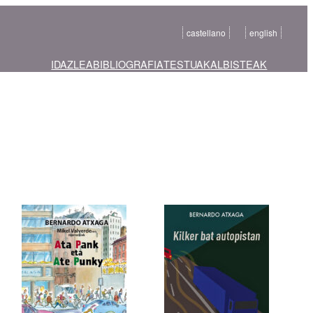
castellano
english
IDAZLEA
BIBLIOGRAFIA
TESTUAK
ALBISTEAK