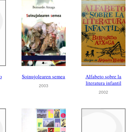
o
Soinujolearen semea
Alfabeto sobre la
literatura infantil
2003
2002