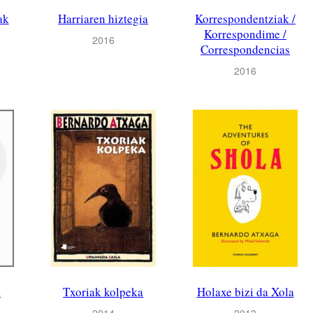
ak
Harriaren hiztegia
Korrespondentziak /
Korrespondime /
2016
Correspondencias
2016
a
Txoriak kolpeka
Holaxe bizi da Xola
2014
2013