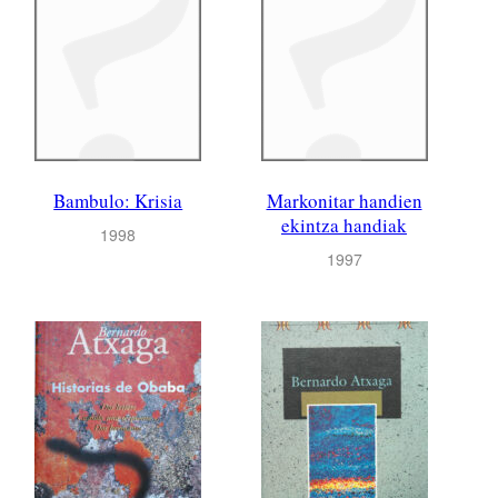
Bambulo: Krisia
Markonitar handien
ekintza handiak
1998
1997