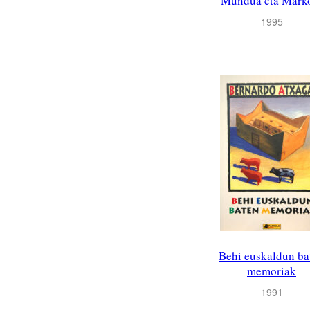
Mundua eta Mark
1995
Behi euskaldun ba
memoriak
1991