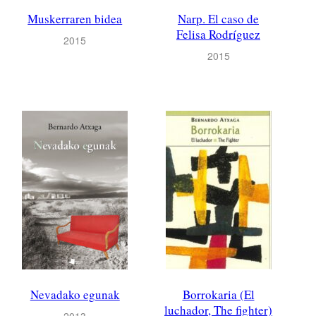
Muskerraren bidea
Narp. El caso de
Felisa Rodríguez
2015
2015
Nevadako egunak
Borrokaria (El
luchador, The fighter)
2013