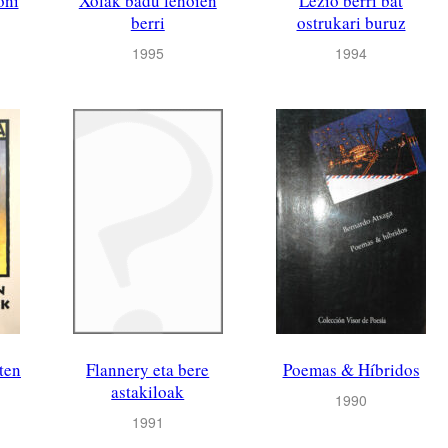
oni
Xolak badu lehoien
Lezio berri bat
berri
ostrukari buruz
1995
1994
ten
Flannery eta bere
Poemas & Híbridos
astakiloak
1990
1991