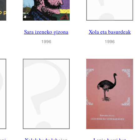
Sara izeneko gizona
Xola eta basurdeak
1996
1996