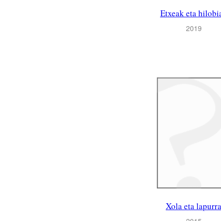
Etxeak eta hilobi
2019
Xola eta lapurr
2015