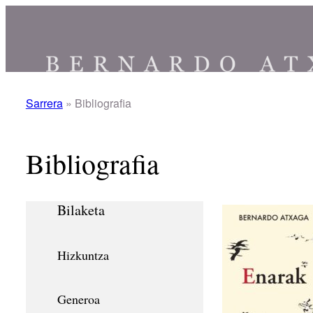
Joan
edukira
Sarrera
»
Bibliografia
Bibliografia
Bilaketa
Hizkuntza
Generoa