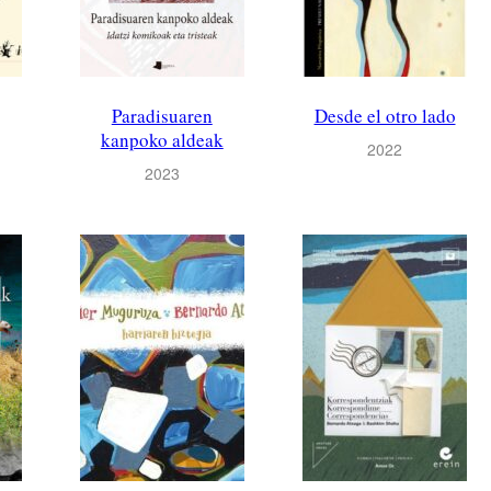
Paradisuaren
Desde el otro lado
kanpoko aldeak
2022
2023