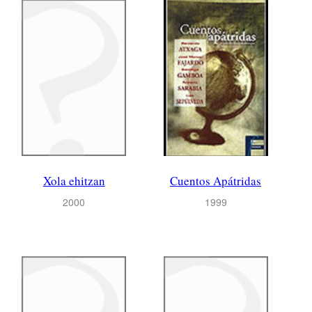
Xola ehitzan
Cuentos Apátridas
2000
1999