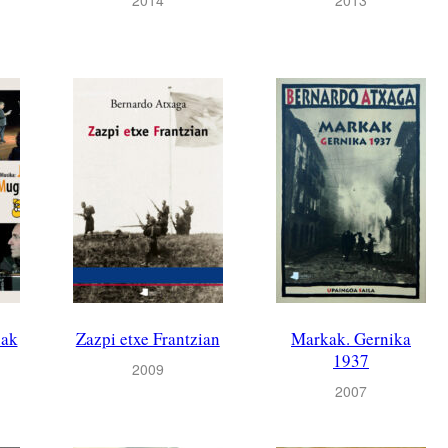
uak
Zazpi etxe Frantzian
Markak. Gernika
1937
2009
2007