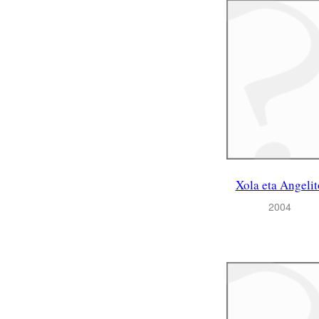
Xola eta Angelit
2004