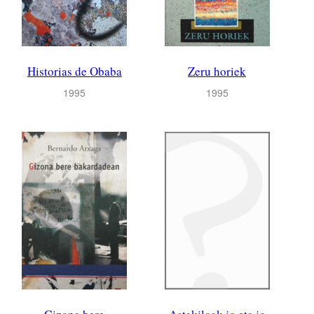
Historias de Obaba
Zeru horiek
1995
1995