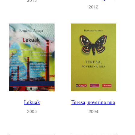
2012
Lekuak
Teresa, poverina mia
2005
2004