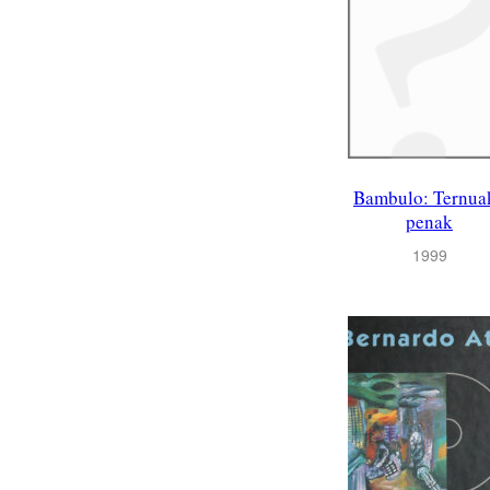
Bambulo: Ternua
penak
1999