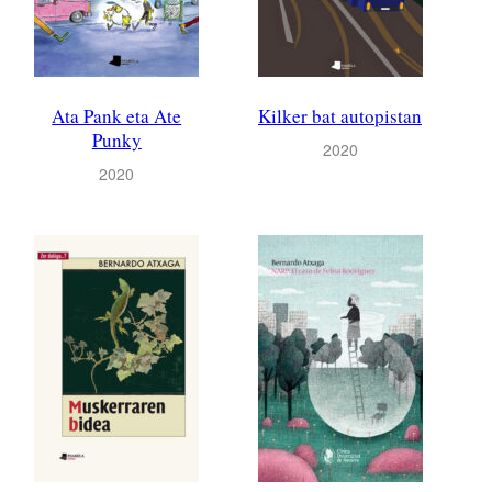
Ata Pank eta Ate
Kilker bat autopistan
Punky
2020
2020