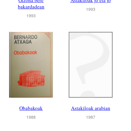
Gizona bere
Astakiloak jo eta jo
bakardadean
1993
1993
Obabakoak
Astakiloak arabian
1988
1987