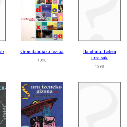
ko
Groenlandiako lezioa
Bambulo: Lehen
urratsak
1998
1998