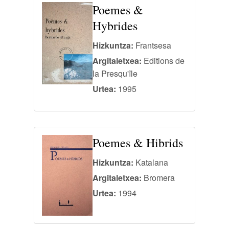
Poemes &
Hybrides
Hizkuntza:
Frantsesa
Argitaletxea:
Editions de
la Presqu'île
Urtea:
1995
Poemes & Hibrids
Hizkuntza:
Katalana
Argitaletxea:
Bromera
Urtea:
1994