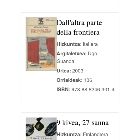
Dall'altra parte
della frontiera
Hizkuntza:
Italiera
Argitaletxea:
Ugo
Guanda
Urtea:
2003
Orrialdeak:
136
ISBN:
978-88-8246-301-4
9 kivea, 27 sanna
Hizkuntza:
Finlandiera