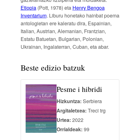
Etiopia
(Pott, 1978) eta
Henry Bengoa
Inventarium
. Liburu honetako hainbat poema
antologietan ere kaleratu dira, Espainian,
Italian, Austrian, Alemanian, Frantzian,
Estatu Batuetan, Bulgarian, Polonian,
Ukrainan, Ingalaterran, Cuban, eta abar.
Beste edizio batzuk
Pesme i hibridi
Hizkuntza:
Serbiera
Argitaletxea:
Treci trg
Urtea:
2022
Orrialdeak:
99