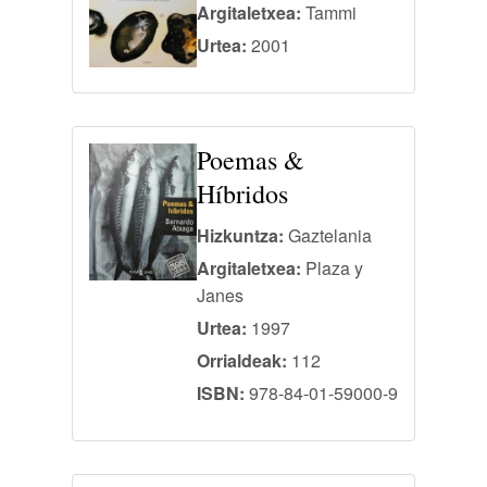
Argitaletxea:
Tammi
Urtea:
2001
Poemas &
Híbridos
Hizkuntza:
Gaztelania
Argitaletxea:
Plaza y
Janes
Urtea:
1997
Orrialdeak:
112
ISBN:
978-84-01-59000-9