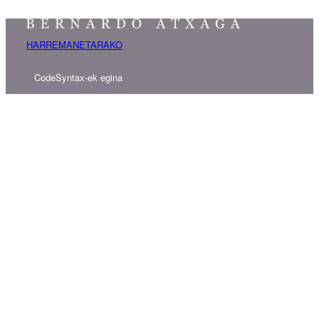
HARREMANETARAKO
CodeSyntax-ek egina