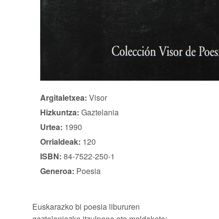
Argitaletxea:
Visor
Hizkuntza:
Gaztelania
Urtea:
1990
Orrialdeak:
120
ISBN:
84-7522-250-1
Generoa:
Poesia
Euskarazko bi poesia libururen
gaztelaniazko itzulpena eta moldaketa: