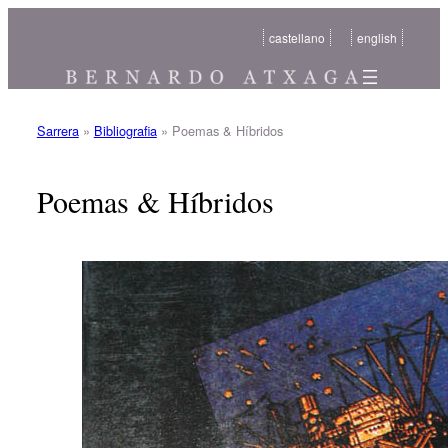
Joan
castellano
english
edukira
Sarrera
»
Bibliografia
»
Poemas & Híbridos
Poemas & Híbridos