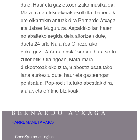
dute. Haur eta gaztetxoentzako musika da,
Mara-mara diskoetxeak ekoitzita. Lehendik
ere elkarrekin arituak dira Bernardo Atxaga
eta Jabier Muguruza. Aspaldiko lan haien
nolabaiteko segida dela aitortzen dute,
duela 24 urte Nafarroa Oinezerako
enkarguz, “Arraroa noski” sonatu hura sortu
zutenetik. Oraingoan, Mara-mara
diskoetxeak ekoitzita, 9 abestiz osatutako
lana aurkeztu dute, haur eta gazteengan
pentsatua. Pop-rock ikutuko abestiak dira,
alaiak eta erritmo bizikoak.
HARREMANETARAKO
CodeSyntax-ek egina