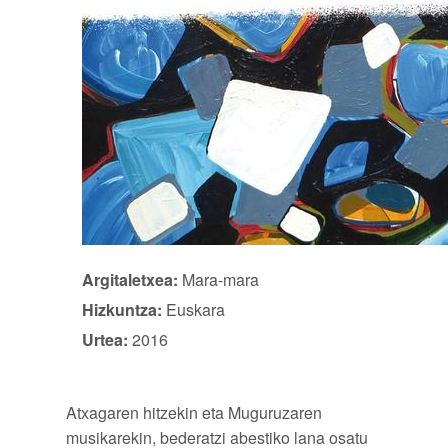
Argitaletxea:
Mara-mara
Hizkuntza:
Euskara
Urtea:
2016
Atxagaren hitzekin eta Muguruzaren
musikarekin, bederatzi abestiko lana osatu