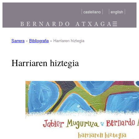
Joan
castellano
english
edukira
Sarrera
»
Bibliografia
»
Harriaren hiztegia
Harriaren hiztegia