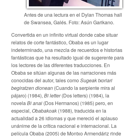
Antes de una lectura en el Dylan Thomas hall
de Swansea, Galés. Foto: Asún Garikano.
Convertida en un infinito virtual donde cabe situar
relatos de corte fantástico, Obaba es un lugar
indeterminado, una mezcla de recuerdos e historias
fantásticas que ha resultado igual de sugerente para
los lectores de las diferentes traducciones. En
Obaba se sitúan algunas de las narraciones más
conocidas del autor, tales como
Sugeak txoriari
begiratzen dionean
(Cuando la serpiente mira al
pájaro) (1984),
Bi letter
(Dos letters) (1984), la
novela
Bi anai
(Dos Hermanos) (1985) pero, en
especial,
Obabakoak
(1988), traducida en la
actualidad a 26 idiomas y que mereció el aplauso
unánime de la crítica nacional e internacional. La
película Obaba (2005) de Montxo Armendáriz rinde