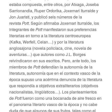
estaba compuesta, entre otros, por Atxaga, Joseba
Sarrionandia, Ruper Ordorika, Joxemari Iturralde y
Jon Juaristi, y publicó seis números de la
revista
Pott
. Según afirmaba Joxemari Iturralde, los
integrantes de
Pott
manifestaron sus preferencias
literarias en torno a la literatura centroeuropea
(Kafka, Werfell, Celan…) y por la literatura
anglosajona (novela policíaca, cine, novela de
aventuras…) que autores como J.L. Borges
reivindicaron en sus escritos. Pero, ante todo, los
miembros de
Pott
defendían la autonomía de la
literatura, autonomía que en el contexto vasco de la
época supuso una acérrima denuncia de la literatura
que respondía a objetivos extraliterarios (objetivos
nacionalistas, lingüísticos…). Los planteamientos
de
Pott
fueron como una bocanada de aire fresco en
el panorama literario vasco de la época y no cabe
duda de que algunos de sus frutos, tales como el