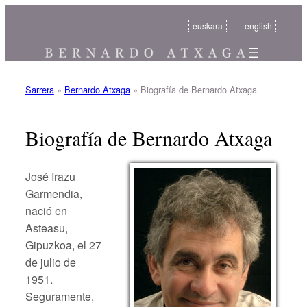
Saltar
euskara
english
al
contenido
Sarrera
»
Bernardo Atxaga
»
Biografía de Bernardo Atxaga
Biografía de Bernardo Atxaga
José Irazu
Garmendia,
nació en
Asteasu,
Gipuzkoa, el 27
de julio de
1951.
Seguramente,