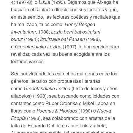
4; 1997-8), o
Luxia
(1993). Digamos que Atxaga ha
buscado el contacto directo con sus lectores y que,
en este sentido, las lecturas poéticas y recitales que
ha realizado, tales como:
Henry Bengoa
Inventarium
, 1988;
Lezio berri bat ostrukari
buruz
(1994);
Itzultzaile bat Parisen
(1996),
o
Groenlandiako Lezioa
(1997), le han servido para
revalidar, cada vez, su buena acogida entre los
lectores vascos.
Sea subvirtiendo los estrechos márgenes entre los
géneros literarios con propuestas literarias
como
Groenlandiako Lezioa
(Lista de locos y otros
alfabetos) (1998), sea buscando complicidades con
cantantes como Ruper Ordorika o Mikel Laboa en
libros como
Poemas & Híbridos
(1990) o
Nueva
Etiopía
(1996), sea colaborando con artistas de la
talla de Eduardo Chillida o Jose Luis Zumeta,
Atxaga se ha convertido, tal como vaticinó el gran