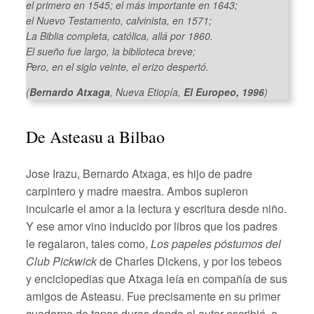
el primero en 1545; el más importante en 1643;
el Nuevo Testamento, calvinista, en 1571;
La Biblia completa, católica, allá por 1860.
El sueño fue largo, la biblioteca breve;
Pero, en el siglo veinte, el erizo despertó.
(
Bernardo Atxaga
,
Nueva Etiopía
,
El Europeo, 1996
)
De Asteasu a Bilbao
Jose Irazu, Bernardo Atxaga, es hijo de padre
carpintero y madre maestra. Ambos supieron
inculcarle el amor a la lectura y escritura desde niño.
Y ese amor vino inducido por libros que los padres
le regalaron, tales como,
Los papeles póstumos del
Club Pickwick
de Charles Dickens, y por los tebeos
y enciclopedias que Atxaga leía en compañía de sus
amigos de Asteasu. Fue precisamente en su primer
cuaderno de tapas duras donde el autor escribió, a